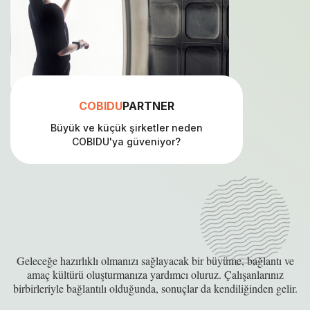
COBIDU
PARTNER
Büyük ve küçük şirketler neden
COBIDU'ya güveniyor?
Geleceğe
hazırlıklı
olmanızı
sağlayacak
bir
büyüme,
bağlantı
ve
amaç
kültürü
oluşturmanıza
yardımcı
oluruz. Çalışanlarınız
birbirleriyle
bağlantılı
olduğunda,
sonuçlar
da
kendiliğinden
gelir.