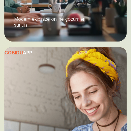
Modern ekibinize online çözümler
sunun
COBIDU
APP