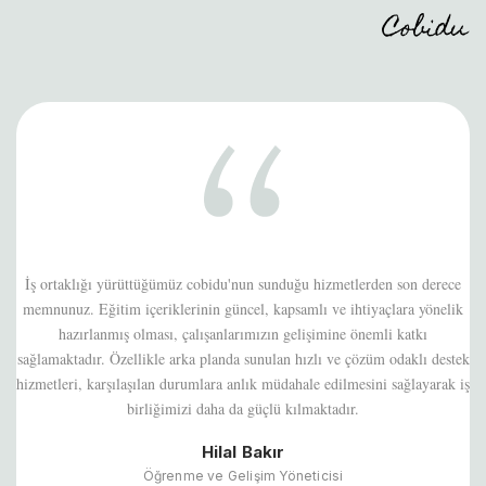
ce
Eğitim içerikleri, çalışan gelişimine gerçekten dokunan ve sahada
ik
karşılığı olan başlıklar sunuyor. Özellikle iletişim, liderlik ve duygu
yönetimi konularındaki derinlik ve pratik yaklaşım çok değerli. Süreç
tek
boyunca hem içerik kalitesinden hem işbirliği yaklaşımından hem de
 iş
teknik destek açısından oldukça memnun kaldık.
Ümit Hasçelik
Eğitim Müdürü
Mavi