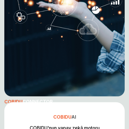
COBIDU
CONNECTOR
Dijital içeriklerinizi dağıtın
COBIDU
AI
COBIDU'nun yapay zekâ motoru