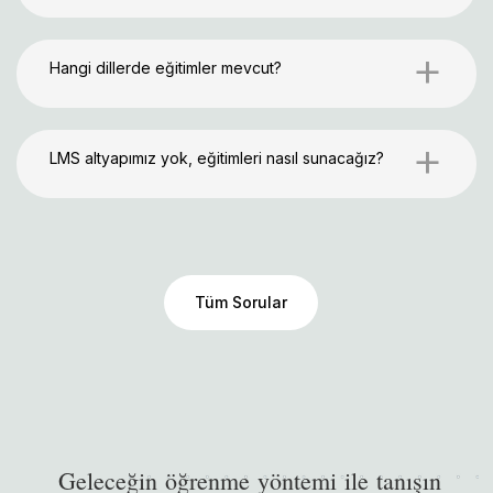
+
Hangi dillerde eğitimler mevcut?
+
LMS altyapımız yok, eğitimleri nasıl sunacağız?
Tüm Sorular
G
e
l
e
c
e
ğ
i
n
ö
ğ
r
e
n
m
e
y
ö
n
t
e
m
i
i
l
e
t
a
n
ı
ş
ı
n