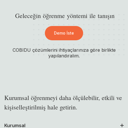
G
e
l
e
c
e
ğ
i
n
ö
ğ
r
e
n
m
e
y
ö
n
t
e
m
i
i
l
e
t
a
n
ı
ş
ı
n
Demo İste
COBIDU çözümlerini ihtiyaçlarınıza göre birlikte
yapılandıralım.
Kurumsal öğrenmeyi daha ölçülebilir, etkili ve
kişiselleştirilmiş hale getirin.
Kurumsal